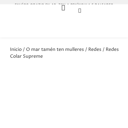
ENVÍOS GRATIS EN 48-72H A PENÍNSULA E BALEARES
Inicio
/
O mar tamén ten mulleres
/
Redes
/ Redes
Colar Supreme